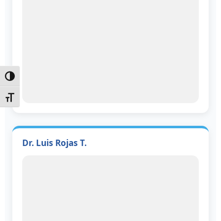
Cambiar alto contraste
Cambiar tamaño de texto
Dr. Luis Rojas T.